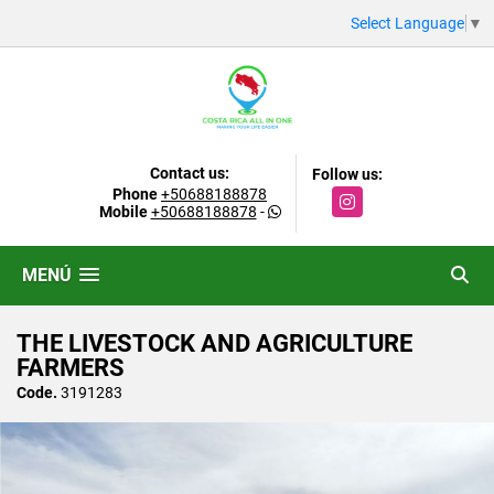
Select Language
▼
Contact us:
Follow us:
Phone
+50688188878
Instagram
Mobile
+50688188878
-
MENÚ
THE LIVESTOCK AND AGRICULTURE
FARMERS
Code.
3191283