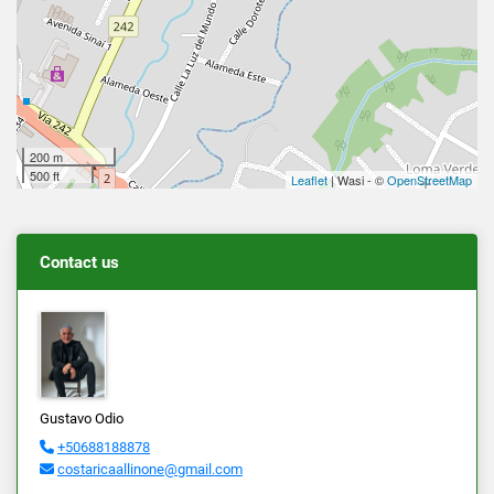
200 m
500 ft
Leaflet
| Wasi - ©
OpenStreetMap
Contact us
Gustavo Odio
+50688188878
costaricaallinone@gmail.com