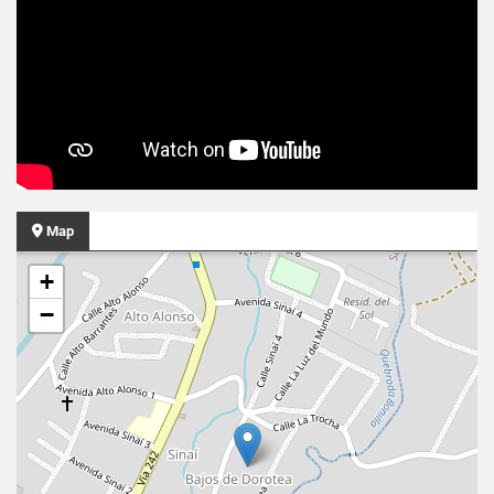
Map
+
−