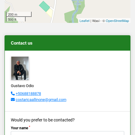
200 m
500 ft
Leaflet
| Wasi - ©
OpenStreetMap
Contact us
Gustavo Odio
+50688188878
costaricaallinone@gmail.com
Would you prefer to be contacted?
*
Your name