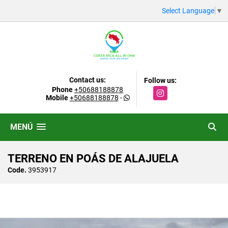
Select Language
▼
Contact us:
Follow us:
Phone
+50688188878
Instagram
Mobile
+50688188878
-
MENÚ
TERRENO EN POÁS DE ALAJUELA
Code.
3953917